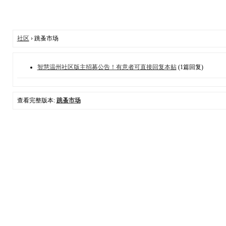
社区
› 跳蚤市场
智慧温州社区版主招募公告！有意者可直接回复本贴
(1篇回复)
查看完整版本:
跳蚤市场