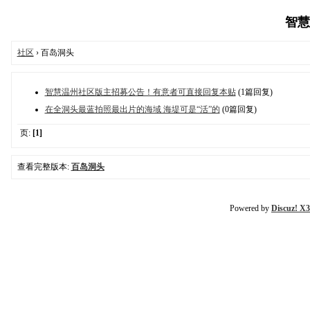
智慧温
社区
› 百岛洞头
智慧温州社区版主招募公告！有意者可直接回复本贴
(1篇回复)
在全洞头最蓝拍照最出片的海域 海堤可是“活”的
(0篇回复)
页:
[1]
查看完整版本:
百岛洞头
Powered by
Discuz! X3