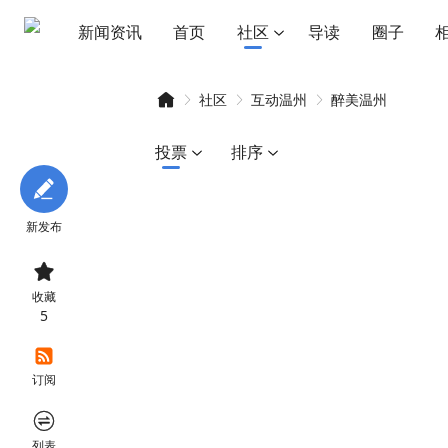
新闻资讯
首页
社区
导读
圈子
社区
互动温州
醉美温州
投票
排序
智
»
›
›
新发布

收藏
5
订阅
慧

列表