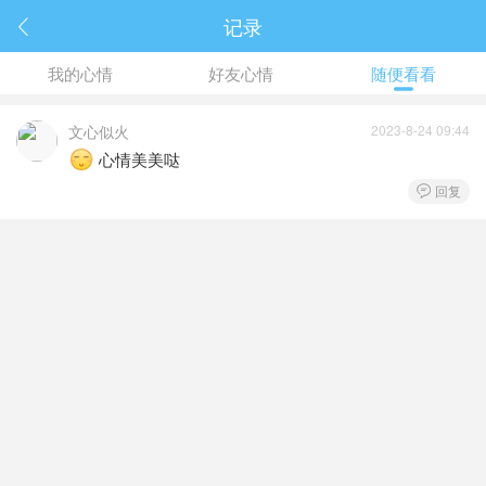
记录

我的心情
好友心情
随便看看
文心似火
2023-8-24 09:44
心情美美哒
回复
