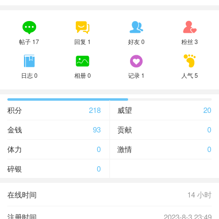




帖子 17
回复 1
好友 0
粉丝 3




日志 0
相册 0
记录 1
人气 5
积分
218
威望
20
金钱
93
贡献
0
体力
0
激情
0
碎银
0
在线时间
14 小时
注册时间
2023-8-3 23:49