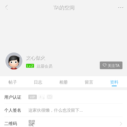
TA的空间

文心似火
注册会员
关注TA
Lv.2
帖子
日志
相册
留言
的资料
用户认证


VIP.
个人签名
这家伙很懒，什么也没留下...

二维码
