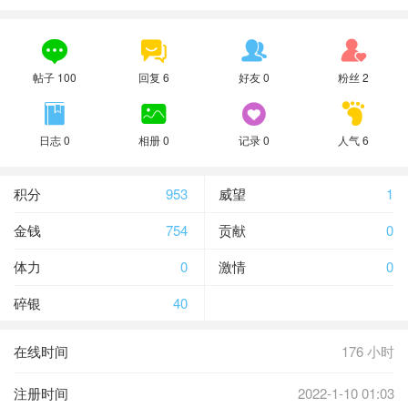




帖子 100
回复 6
好友 0
粉丝 2




日志 0
相册 0
记录 0
人气 6
积分
953
威望
1
金钱
754
贡献
0
体力
0
激情
0
碎银
40
在线时间
176 小时
注册时间
2022-1-10 01:03