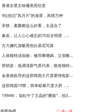
香港女星文咏珊美照欣赏
9位拍过“风月片”的港星，风情万种
宋轶，素颜都这么好看，太适合了
秦岚，让人心心难忘的70后女明星，身材和穿搭让人好眼馋
古力娜扎游艇黑色比基尼写真
人体模特汤加丽：被同事嘲讽，父亲断交，丈夫离婚，但从不后悔
菅纫姿：低调清新气质代表，散发独特魅力令人心动！
金基德执导的这部韩国大尺度爱情电影，一位16岁的少女的遭遇
这部韩国19禁，简单粗暴尺度大胆，可不是变态那么简单
1994年，翁虹中了王晶的“圈套”，拍3部大尺度电影，和家人决裂
美图热榜
换一换
