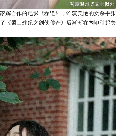
家辉合作的电影《赤道》，饰演美艳的女杀手张
了《蜀山战纪之剑侠传奇》后渐渐在内地引起关