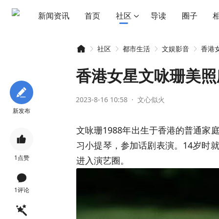
新闻资讯
首页
社区
导读
圈子
社区
都市生活
文娱影音
香港
香港女星文咏珊美照
2023-8-16 10:58
·
文心似火
智
»
›
›
›
新发布
文咏珊1988年出生于香港的普通

习小提琴，参加话剧表演。14岁时
1
点赞
进入演艺圈。

1
评论
慧
