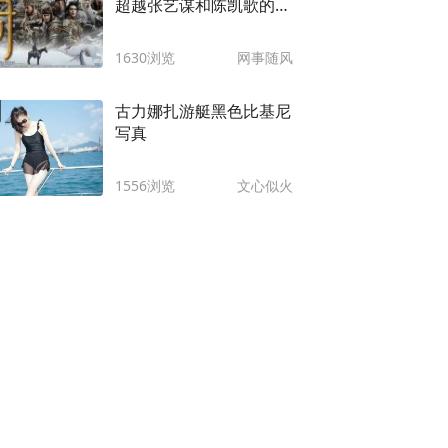
超越张艺谋和陈凯歌的中
国电影
1630浏览
网事随风
古力娜扎游艇黑色比基尼
写真
1556浏览
文心似火