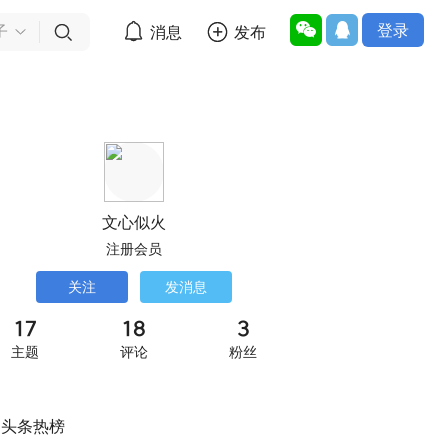
登录


消息
发布

子
文心似火
注册会员
关注
发消息
17
18
3
主题
评论
粉丝
头条热榜