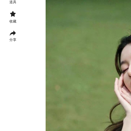
道具

收藏

分享
温
州