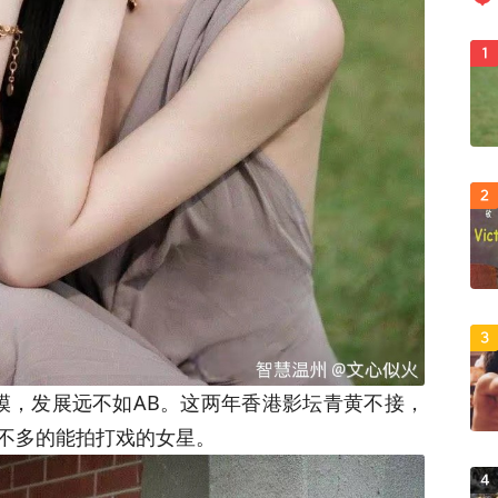
1
2
3
的嫩模，发展远不如AB。这两年香港影坛青黄不接，
不多的能拍打戏的女星。
4