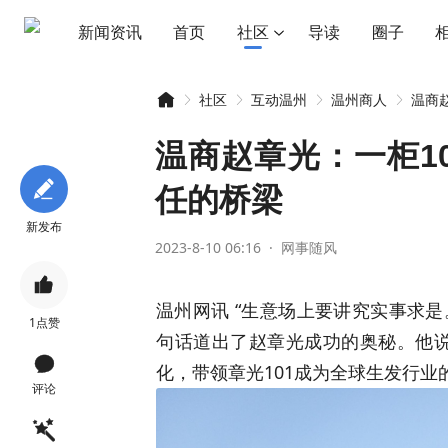
新闻资讯
首页
社区
导读
圈子
社区
互动温州
温州商人
温商赵
温商赵章光：一柜1
任的桥梁
智
»
›
›
›
新发布
2023-8-10 06:16
·
网事随风

温州网讯 “生意场上要讲究实事求是
1
点赞
句话道出了赵章光成功的奥秘。他说

化，带领章光101成为全球生发行业
评论
慧
