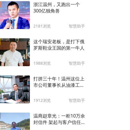
浙江温州，又跑出一个
300亿独角兽
2181浏览
智慧助手
这个瑞安老板，是打下俄
罗斯鞋业王国的第一牛人
1988浏览
智慧助手
打拼三十年！温州这位上
市公司董事长从油漆工到
电器柜行业巨匠
1912浏览
智慧助手
温商赵章光：一柜10万余
封信件 架起与客户信任
的桥梁