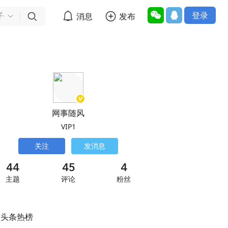
登录


消息
发布

子
网事随风
VIP1
关注
发消息
44
45
4
主题
评论
粉丝
头条热榜