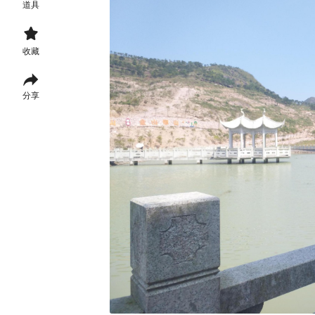
道具

收藏

分享
温
州