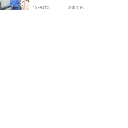
1899浏览
网事随风