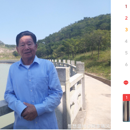
1
2
3
4
5
6

1