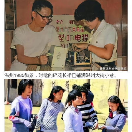
温州1985街景，时髦的碎花长裙已铺满温州大街小巷。