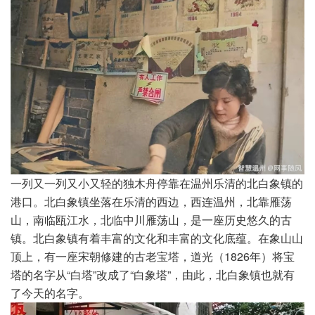
一列又一列又小又轻的独木舟停靠在温州乐清的北白象镇的
港口。北白象镇坐落在乐清的西边，西连温州，北靠雁荡
山，南临瓯江水，北临中川雁荡山，是一座历史悠久的古
镇。北白象镇有着丰富的文化和丰富的文化底蕴。在象山山
顶上，有一座宋朝修建的古老宝塔，道光（1826年）将宝
塔的名字从“白塔”改成了“白象塔”，由此，北白象镇也就有
了今天的名字。