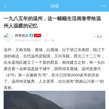
详情

一九八五年的温州，这一幅幅生活画卷带给温
州人温暖的记忆
网事随风
VIP4

关注
2023-8-15 17:59:47
1798

温州，又称东瓯，鹿城，白鹿城，位于浙江东南部，瓯江下
游的南边，古代温州是瓯国，又叫东瓯，西元三十二三年，
在永嘉地区建立了一个新的郡县，相传建立之初，有一头白
鹿含着一朵鲜花盘旋于城中，因而得名鹿城。温州是唐代
（675）第一次被称为“市”，距今已经有2000多年的历史
了。温州钟灵毓秀，人文荟萃，自古就有"西南山川第一"的
美称。