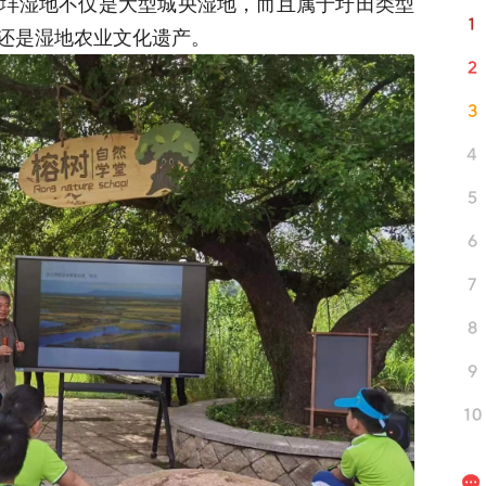
垟湿地不仅是大型城央湿地，而且属于圩田类型
1
还是湿地农业文化遗产。
2
3
4
5
6
7
8
9
10
