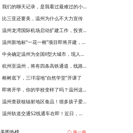
我们的聊天记录，是我看过最难过的小说
比三亚还要美，温州为什么不大力宣传
温州龙湾国际机场启动扩建工作，投资125.5亿元，增建第二跑道 ...
温州新地标“一花一榕”项目即将开建，一睹效果图
中央确定温州为全国Ⅱ型大城市，现人口967.9万，有哪些硬核实力
杭州至温州，将有四条高铁通道，线路虽弯曲，但最快只需80分钟！
榕树底下，三垟湿地“自然学堂”开课了
即将开学，你的学校变样了吗？温州这项全市行动，事关每所校园品质
温州查获核辐射地区食品！很多孩子爱吃！
温州轨道交通S2线通车在即！近日，市铁投集团公布S2线运营时刻表，一起来看看
美图热榜
换一换
