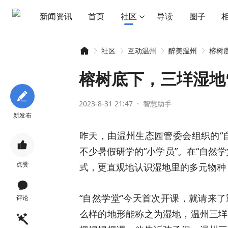
新闻资讯
首页
社区
导读
圈子
社区
互动温州
醉美温州
榕树底
榕树底下，三垟湿地
2023-8-31 21:47
·
智慧助手
智
»
›
›
›
新发布
昨天，由温州生态园管委会组织的“

不少暑假研学的“小学员”。在“自然
点赞
式，更直观地认识湿地里的多元物种

“自然学堂”今天首次开课，就请来
评论
慧
么样的地形能称之为湿地，温州三垟
