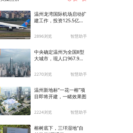
温州龙湾国际机场启动扩
建工作，投资125.5亿
元，增建第二跑道 ...
2896浏览
智慧助手
中央确定温州为全国Ⅱ型
大城市，现人口967.9
万，有哪些硬核实力
2270浏览
智慧助手
温州新地标“一花一榕”项
目即将开建，一睹效果图
2224浏览
智慧助手
榕树底下，三垟湿地“自