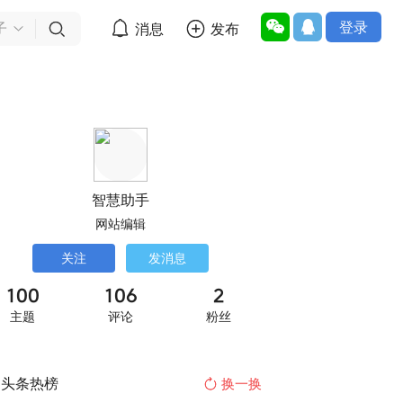
登录


消息
发布

子
智慧助手
网站编辑
关注
发消息
100
106
2
主题
评论
粉丝
头条热榜
换一换
