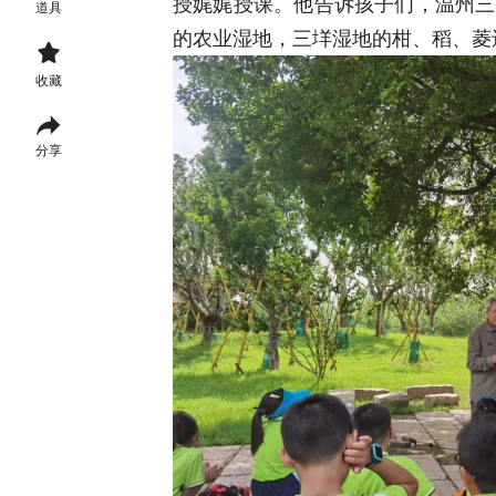
授娓娓授课。他告诉孩子们，温州三
道具
的农业湿地，三垟湿地的柑、稻、菱

收藏

分享
温
州